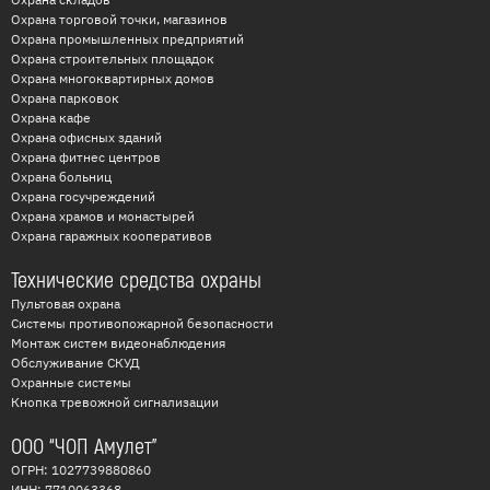
Охрана торговой точки, магазинов
Охрана промышленных предприятий
Охрана строительных площадок
Охрана многоквартирных домов
Охрана парковок
Охрана кафе
Охрана офисных зданий
Охрана фитнес центров
Охрана больниц
Охрана госучреждений
Охрана храмов и монастырей
Охрана гаражных кооперативов
Технические средства охраны
Пультовая охрана
Системы противопожарной безопасности
Монтаж систем видеонаблюдения
Обслуживание СКУД
Охранные системы
Кнопка тревожной сигнализации
ООО “ЧОП Амулет”
ОГРН: 1027739880860
ИНН: 7710063368