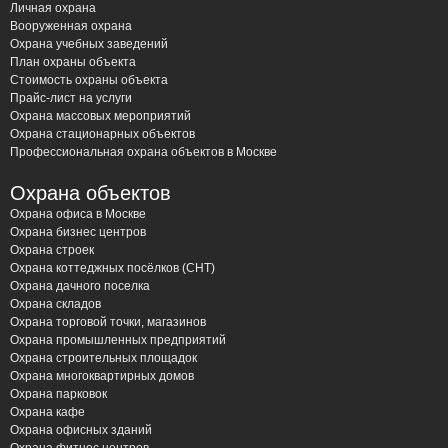
Личная охрана
Вооруженная охрана
Охрана учебных заведений
План охраны объекта
Стоимость охраны объекта
Прайс-лист на услуги
Охрана массовых мероприятий
Охрана стационарных объектов
Профессиональная охрана объектов в Москве
Охрана объектов
Охрана офиса в Москве
Охрана бизнес центров
Охрана строек
Охрана коттеджных посёлков (СНТ)
Охрана дачного поселка
Охрана складов
Охрана торговой точки, магазинов
Охрана промышленных предприятий
Охрана строительных площадок
Охрана многоквартирных домов
Охрана парковок
Охрана кафе
Охрана офисных зданий