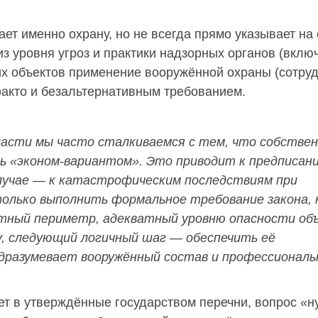
ет именно охрану, но не всегда прямо указывает на 
з уровня угроз и практики надзорных органов (вклю
их объектов применение вооружённой охраны (сотру
факто и безальтернативным требованием.
ласти мы часто сталкиваемся с тем, что собстве
ь «эконом-вариантом». Это приводит к предписан
лучае — к катастрофическим последствиям при
только выполнить формальное требование закона, 
тный периметр, адекватный уровню опасности об
ну, следующий логичный шаг — обеспечить её
дразумевает вооружённый состав и профессиональ
т в утверждённые государством перечни, вопрос «н