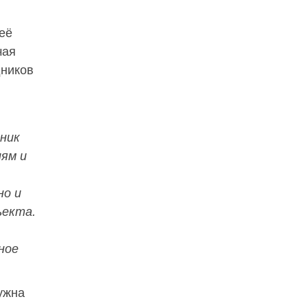
её
чая
дников
нник
иям и
но и
ъекта.
ное
ужна