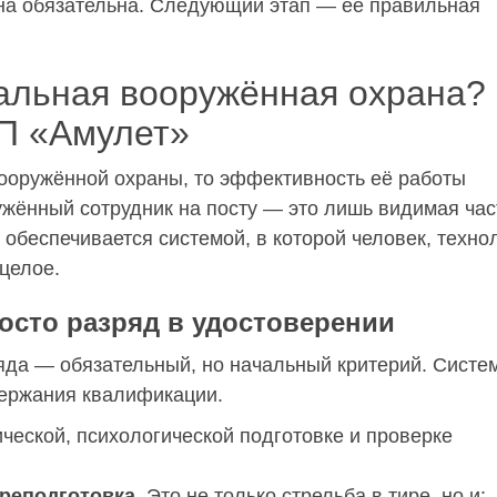
на обязательна. Следующий этап — её правильная
альная вооружённая охрана?
П «Амулет»
ооружённой охраны, то эффективность её работы
ужённый сотрудник на посту — это лишь видимая час
обеспечивается системой, в которой человек, техно
целое.
осто разряд в удостоверении
ряда — обязательный, но начальный критерий. Систе
держания квалификации.
ческой, психологической подготовке и проверке
реподготовка
. Это не только стрельба в тире, но и: