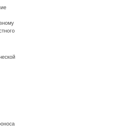
ние
овному
стного
ческой
роноса