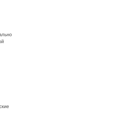
ально
ой
ские