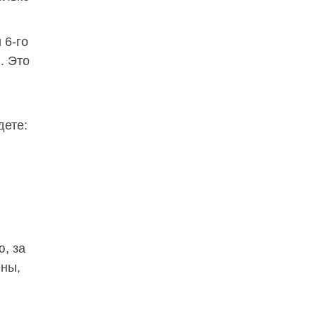
 6-го
. Это
дете:
, за
ены,