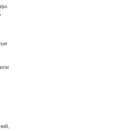
ды.
ь
тые
 или
ний,