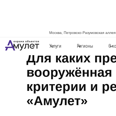
Москва, Петровско-Разумовская аллея,
5 декабря 2025
Услуги
Регионы
О к
Для каких пр
вооружённая 
критерии и р
«Амулет»